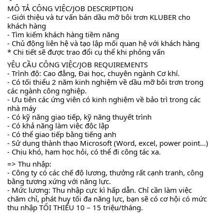
MÔ TẢ CÔNG VIỆC/JOB DESCRIPTION
- Giới thiệu và tư vấn bán dầu mỡ bôi trơn KLUBER cho 
khách hàng
- Tìm kiếm khách hàng tiềm năng
- Chủ động liên hệ và tạo lập mối quan hệ với khách hàng
* Chi tiết sẽ được trao đổi cụ thể khi phỏng vấn
YÊU CẦU CÔNG VIỆC/JOB REQUIREMENTS
- Trình độ: Cao đẳng, Đại học, chuyên ngành Cơ khí.
- Có tối thiểu 2 năm kinh nghiệm về dầu mỡ bôi trơn trong 
các ngành công nghiệp.
- Ưu tiên các ứng viên có kinh nghiệm về bảo trì trong các 
nhà máy
- Có kỹ năng giao tiếp, kỹ năng thuyết trình
- Có khả năng làm việc độc lập
- Có thể giao tiếp bằng tiếng anh
- Sử dụng thành thạo Microsoft (Word, excel, power point...)
- Chịu khó, ham học hỏi, có thể đi công tác xa.
=> Thu nhập:
- Công ty có các chế độ lương, thưởng rất cạnh tranh, công 
bằng tương xứng với năng lực.
- Mức lương: Thu nhập cực kì hấp dẫn. Chỉ cần làm việc 
chăm chỉ, phát huy tối đa năng lực, bạn sẽ có cơ hội có mức 
thu nhập TỐI THIỂU 10 – 15 triệu/tháng.