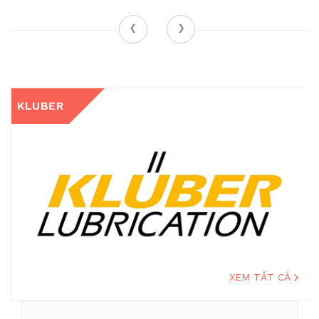
‹
›
KLUBER
XEM TẤT CẢ