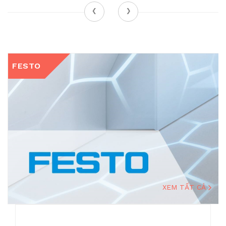
‹
›
FESTO
XEM TẤT CẢ