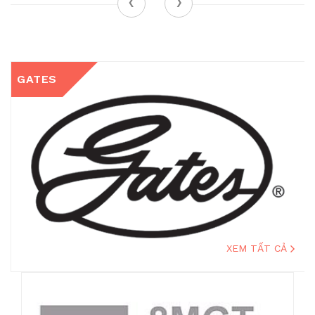
‹
›
GATES
XEM TẤT CẢ