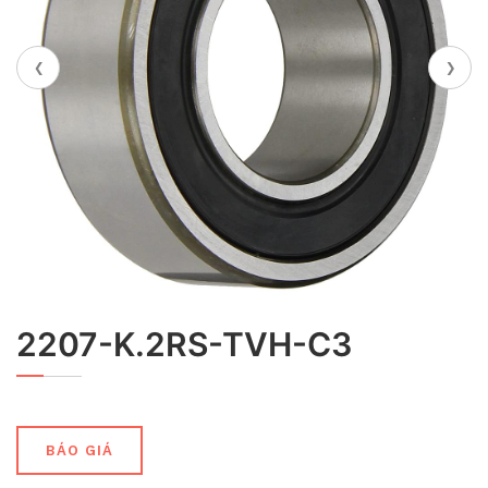
‹
›
2207-K.2RS-TVH-C3
BÁO GIÁ