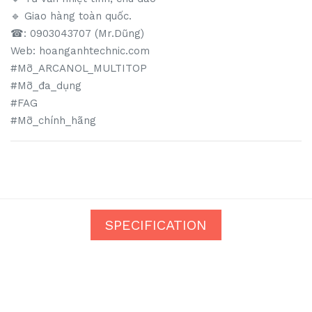
🔹️ Giao hàng toàn quốc.
☎: 0903043707 (Mr.Dũng)
Web: hoanganhtechnic.com
#Mỡ_ARCANOL_MULTITOP
#Mỡ_đa_dụng
#FAG
#Mỡ_chính_hãng
SPECIFICATION