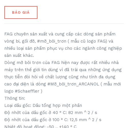
BÁO GIÁ
FAG chuyên sản xuất và cung cấp các dòng sản phẩm
vòng bi, gối đỡ, #mỡ_bôi_trơn ( mẫu cũ logo FAG) và
nhiều loại sản phẩm phục vụ cho các ngành công nghiệp
sản xuất khác.
Dòng mỡ bôi trơn của FAG hiện nay được rất nhiều nhà
máy trên thế giới tin dùng vì đã trải qua những ứng dụng
thực tiễn đòi hỏi về chất lượng cũng như tính đa dụng
cao đại diện là dòng #Mỡ_bôi_trơn_ARCANOL ( mẫu mới
logo #Schaeffler )
Thông tin:
Loại dầu gốc: Dầu tổng hợp một phần
Độ nhớt của dầu gốc ở 40 ° C: 82 mm ^ 2 / s
Độ nhớt của dầu gốc ở 100 ° C: 12,5 mm ^ 2 / s
Nhiệt độ hoạt động: -50 .. +140 ° C