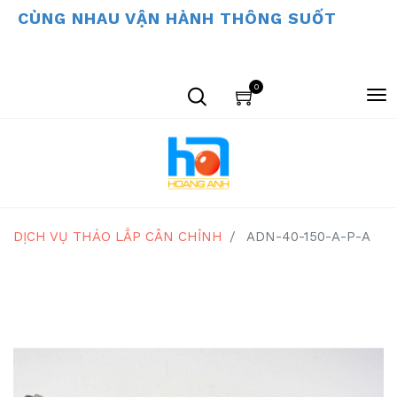
CÙNG NHAU VẬN HÀNH THÔNG SUỐT
0
DỊCH VỤ THÁO LẮP CÂN CHỈNH
ADN-40-150-A-P-A