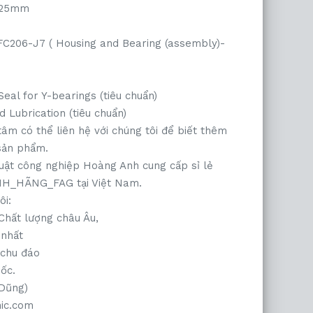
 125mm
C206-J7 ( Housing and Bearing (assembly)-
Seal for Y-bearings (tiêu chuẩn)
d Lubrication (tiêu chuẩn)
m có thể liên hệ với chúng tôi để biết thêm
 sản phẩm.
ật công nghiệp Hoàng Anh cung cấp sỉ lẻ
NH_HÃNG_FAG tại Việt Nam.
ôi:
Chất lượng châu Âu,
 nhất
 chu đáo
uốc.
Dũng)
ic.com