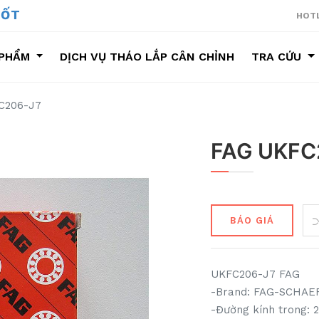
NG SUỐT
HOTL
PHẨM
DỊCH VỤ THÁO LẮP CÂN CHỈNH
TRA CỨU
ÁO LẮP CÂN CHỈNH
C206-J7
FAG UKFC
BÁO GIÁ
UKFC206-J7 FAG
-Brand: FAG-SCHAE
-Đường kính trong: