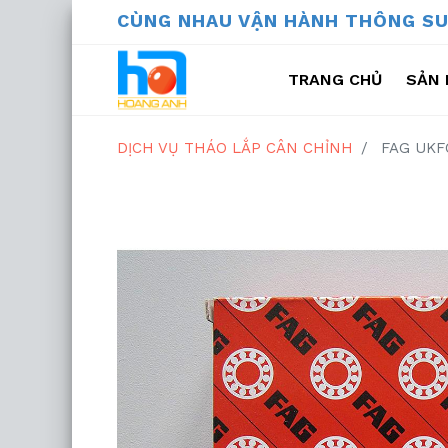
CÙNG NHAU VẬN HÀNH THÔ
TRANG CHỦ
SẢN 
THIẾT BỊ TH
DỊCH VỤ THÁO LẮP CÂN CHỈNH
FAG UKF