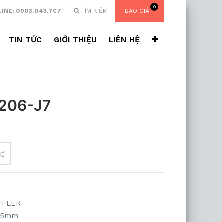
0
INE: 0903.043.707
TÌM KIẾM
BÁO GIÁ
TIN TỨC
GIỚI THIỆU
LIÊN HỆ
206-J7
FFLER
 25mm