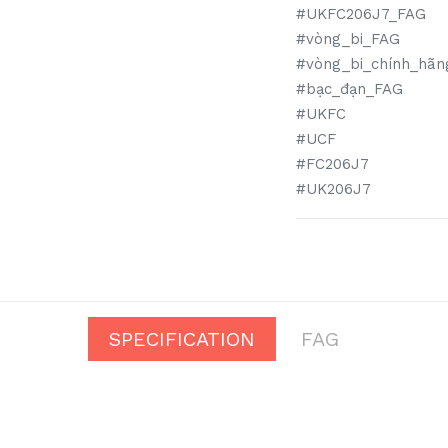
#UKFC206J7_FAG
#vòng_bi_FAG
#vòng_bi_chính_hãn
#bạc_đạn_FAG
#UKFC
#UCF
#FC206J7
#UK206J7
SPECIFICATION
FAG