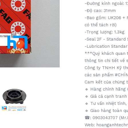
-Đường kính ngoài:
-Độ cao: 31mm
-Bao gồm: UK206 + F
có thể tách rời)
-Trọng lượng: 1.3kg
-Seal 2F - Standard 
-Lubrication Standar
***Quý khách quan tâ
thông tin chi tiết về
Công ty TNHH Kỹ thu
các sản phẩm #CHÍ
Cam kết của chúng t
🔹️ Hàng chính hãng 
🔹️ Giá cả cạnh tranh
🔹 Tư vấn nhiệt tình,
🔹️ Giao hàng toàn q
☎: 0903043707 (Mr.
Web: hoanganhtechn