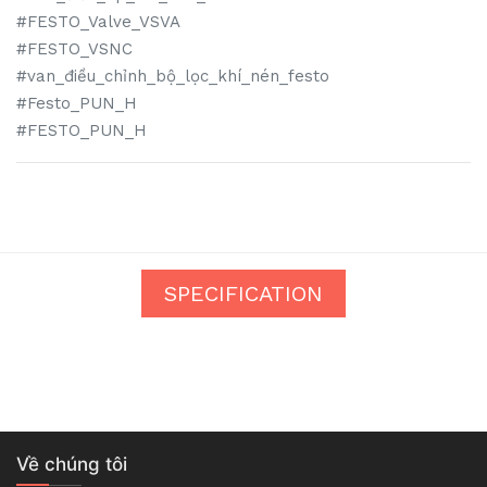
#FESTO_Valve_VSVA
#FESTO_VSNC
#van_điều_chỉnh_bộ_lọc_khí_nén_festo
#Festo_PUN_H
#FESTO_PUN_H
SPECIFICATION
Về chúng tôi