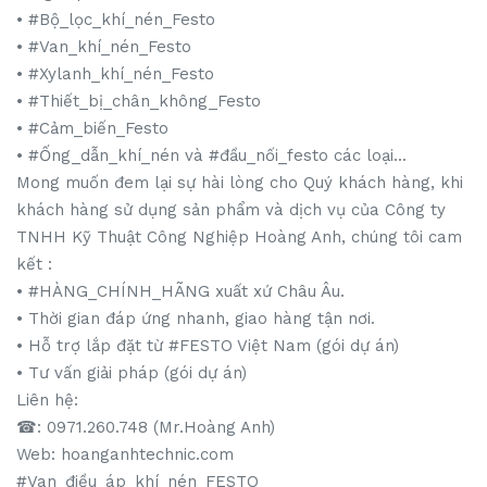
• #Bộ_lọc_khí_nén_Festo
• #Van_khí_nén_Festo
• #Xylanh_khí_nén_Festo
• #Thiết_bị_chân_không_Festo
• #Cảm_biến_Festo
• #Ống_dẫn_khí_nén và #đầu_nối_festo các loại...
Mong muốn đem lại sự hài lòng cho Quý khách hàng, khi
khách hàng sử dụng sản phẩm và dịch vụ của Công ty
TNHH Kỹ Thuật Công Nghiệp Hoàng Anh, chúng tôi cam
kết :
• #HÀNG_CHÍNH_HÃNG xuất xứ Châu Âu.
• Thời gian đáp ứng nhanh, giao hàng tận nơi.
• Hỗ trợ lắp đặt từ #FESTO Việt Nam (gói dự án)
• Tư vấn giải pháp (gói dự án)
Liên hệ:
☎: 0971.260.748 (Mr.Hoàng Anh)
Web: hoanganhtechnic.com
#Van_điều_áp_khí_nén_FESTO