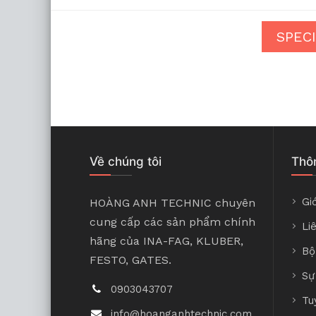
SPEC
Về chúng tôi
Thôn
Giớ
HOÀNG ANH TECHNIC chuyên
cung cấp các sản phẩm chính
Li
hãng của INA-FAG, KLUBER,
Bộ
FESTO, GATES.
Sự
0903043707
Tu
info@hoanganhtechnic.com