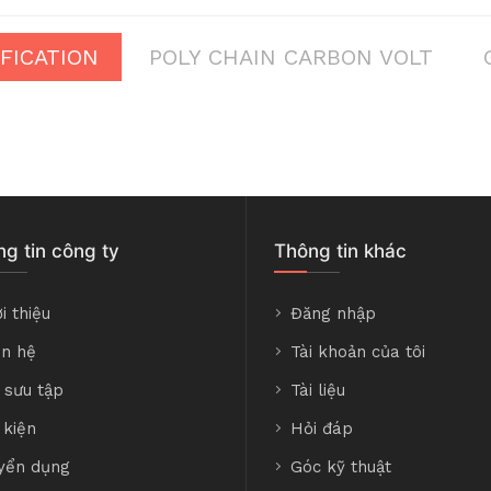
IFICATION
POLY CHAIN CARBON VOLT
g tin công ty
Thông tin khác
i thiệu
Đăng nhập
ên hệ
Tài khoản của tôi
 sưu tập
Tài liệu
 kiện
Hỏi đáp
yển dụng
Góc kỹ thuật