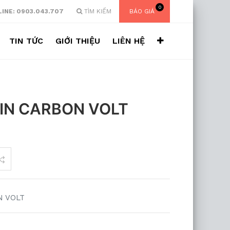
0
INE: 0903.043.707
TÌM KIẾM
BÁO GIÁ
TIN TỨC
GIỚI THIỆU
LIÊN HỆ
IN CARBON VOLT
N VOLT