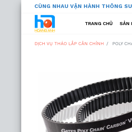
CÙNG NHAU VẬN HÀNH THÔ
TRANG CHỦ
SẢN 
THIẾT BỊ TH
DỊCH VỤ THÁO LẮP CÂN CHỈNH
POLY CH