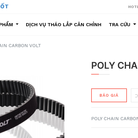
NG SUỐT
HOTL
PHẨM
DỊCH VỤ THÁO LẮP CÂN CHỈNH
TRA CỨU
ÁO LẮP CÂN CHỈNH
AIN CARBON VOLT
POLY CHA
BÁO GIÁ
POLY CHAIN CARBO