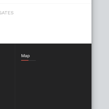
GATES
Map