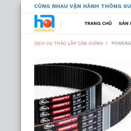
CÙNG NHAU VẬN HÀNH THÔ
TRANG CHỦ
SẢN 
THIẾT BỊ TH
DỊCH VỤ THÁO LẮP CÂN CHỈNH
POWERGR