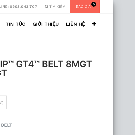
0
INE: 0903.043.707
TÌM KIẾM
BÁO GIÁ
TIN TỨC
GIỚI THIỆU
LIÊN HỆ
P™ GT4™ BELT 8MGT
GT
 BELT