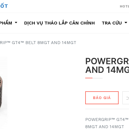
NG SUỐT
HOTL
PHẨM
DỊCH VỤ THÁO LẮP CÂN CHỈNH
TRA CỨU
ÁO LẮP CÂN CHỈNH
IP™ GT4™ BELT 8MGT AND 14MGT
POWERGRI
AND 14M
BÁO GIÁ
POWERGRIP™ GT4™
8MGT AND 14MGT