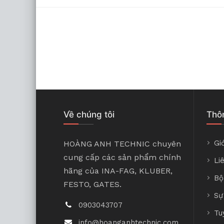
Về chúng tôi
Thôn
Giớ
HOÀNG ANH TECHNIC chuyên
cung cấp các sản phẩm chính
Li
hãng của INA-FAG, KLUBER,
Bộ
FESTO, GATES.
Sự
0903043707
Tu
info@hoanganhtechnic.com