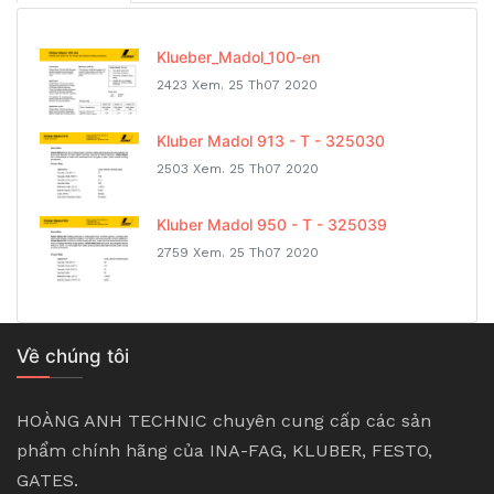
Klueber_Madol_100-en
2423 Xem.
25 Th07 2020
Kluber Madol 913 - T - 325030
2503 Xem.
25 Th07 2020
Kluber Madol 950 - T - 325039
2759 Xem.
25 Th07 2020
Về chúng tôi
HOÀNG ANH TECHNIC chuyên cung cấp các sản
phẩm chính hãng của INA-FAG, KLUBER, FESTO,
GATES.