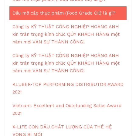
Dầu mỡ cấp thực phẩm (Food Grade Oil) là gì?
Công ty KỸ THUẬT CÔNG NGHIỆP HOÀNG ANH
xin trân trọng kính chúc QÚY KHÁCH HÀNG một
năm mới VẠN SỰ THÀNH CÔNG!
Công ty KỸ THUẬT CÔNG NGHIỆP HOÀNG ANH
xin trân trọng kính chúc QÚY KHÁCH HÀNG một
năm mới VẠN SỰ THÀNH CÔNG!
KLUBER-TOP PERFORMING DISTRIBUTOR AWARD
2021
Vietnam: Excellent and Outstanding Sales Award
2021
X-LIFE CON DẤU CHẤT LƯỢNG CỦA THẾ HỆ
VÒNG BI MỚI