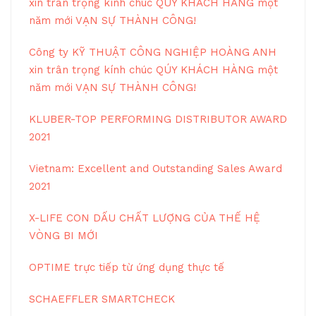
xin trân trọng kính chúc QÚY KHÁCH HÀNG một
năm mới VẠN SỰ THÀNH CÔNG!
Công ty KỸ THUẬT CÔNG NGHIỆP HOÀNG ANH
xin trân trọng kính chúc QÚY KHÁCH HÀNG một
năm mới VẠN SỰ THÀNH CÔNG!
KLUBER-TOP PERFORMING DISTRIBUTOR AWARD
2021
Vietnam: Excellent and Outstanding Sales Award
2021
X-LIFE CON DẤU CHẤT LƯỢNG CỦA THẾ HỆ
VÒNG BI MỚI
OPTIME trực tiếp từ ứng dụng thực tế
SCHAEFFLER SMARTCHECK